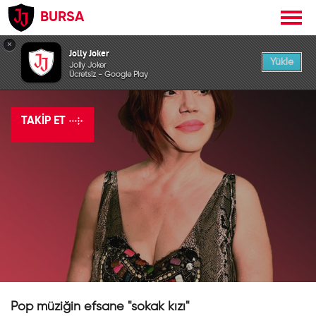
BURSA
×
Jolly Joker
Yükle
Jolly Joker
Nazan Öncel
Ücretsiz - Google Play
TAKIP ET
Pop müziğin efsane "sokak kızı"