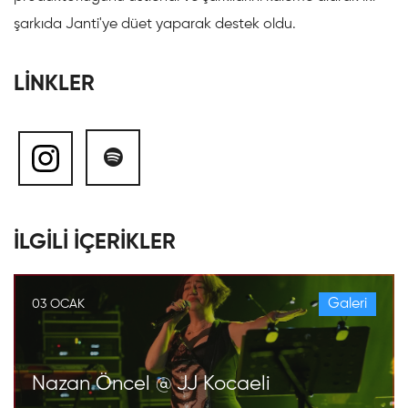
şarkıda Janti'ye düet yaparak destek oldu.
LİNKLER
İLGİLİ İÇERİKLER
Galeri
03 OCAK
Nazan Öncel @ JJ Kocaeli