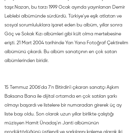
taşır.Nazan, bu tarzı 1999 Ocak ayında yayınlanan Demir
Leblebi albümünde sürdürdü. Türkiye'ye eşik atlatan ve
sosyal sorumluluklara işaret eden bu albüm, yıllar sonra
Göç ve Sokak Kızı albümleri gibi kült olma mertebesine
erişti. 21 Mart 2004 tarihinde Yan Yana Fotoğraf Çektirelim
albümünü çıkardı. Bu albüm sanatçının en çok satan
albümlerinden biridir.
15 Temmuz 2006'da 7'n Bitirdin'i çıkaran sanatçı Aşkım
Baksana Bana ile dijital ortamda en çok satılan şarkı
olmayı başardı ve listelere bir numaradan girerek üç ay
liste başı oldu. Son olarak uzun yıllar birlikte çalıştığı
müzisyen Hamit Ünadaş'ın Janti albümünün
prodüktörlüğünü üstlendi ve şarkılarını kaleme alarak iki