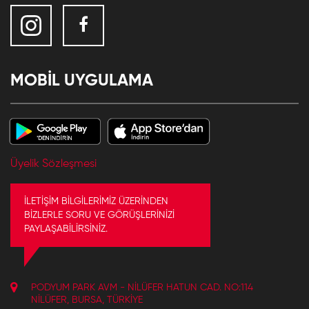
MOBİL UYGULAMA
Üyelik Sözleşmesi
İLETİŞİM BİLGİLERİMİZ ÜZERİNDEN
BİZLERLE SORU VE GÖRÜŞLERİNİZİ
PAYLAŞABİLİRSİNİZ.
PODYUM PARK AVM - NILÜFER HATUN CAD. NO:114
NILÜFER, BURSA, TÜRKIYE