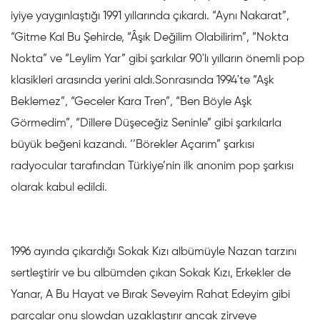
iyiye yaygınlaştığı 1991 yıllarında çıkardı. “Aynı Nakarat”,
“Gitme Kal Bu Şehirde, “Âşık Değilim Olabilirim”, “Nokta
Nokta” ve “Leylim Yar” gibi şarkılar 90'lı yılların önemli pop
klasikleri arasında yerini aldı.Sonrasında 1994'te “Aşk
Beklemez”, “Geceler Kara Tren”, “Ben Böyle Aşk
Görmedim”, “Dillere Düşeceğiz Seninle” gibi şarkılarla
büyük beğeni kazandı. ‘’Börekler Açarım” şarkısı
radyocular tarafından Türkiye’nin ilk anonim pop şarkısı
olarak kabul edildi.
1996 ayında çıkardığı Sokak Kızı albümüyle Nazan tarzını
sertleştirir ve bu albümden çıkan Sokak Kızı, Erkekler de
Yanar, A Bu Hayat ve Bırak Seveyim Rahat Edeyim gibi
parçalar onu slowdan uzaklaştırır ancak zirveye