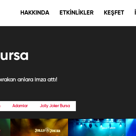
HAKKINDA
ETKİNLİKLER
KEŞFET
ursa
ırakan anlara imza attı!
m
Adamlar
Jolly Joker Bursa