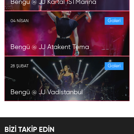
Bengü @ JJ Kartal İSTMarina
Galeri
04 NISAN
Bengü @ JJ Atakent Tema
Galeri
28 ŞUBAT
Bengü @ JJ Vadistanbul
BİZİ TAKİP EDİN