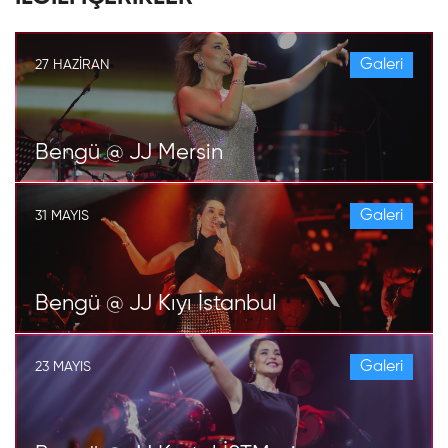
Galeri
27 HAZIRAN
Bengü @ JJ Mersin
Galeri
31 MAYIS
Bengü @ JJ Kıyı İstanbul
Galeri
23 MAYIS