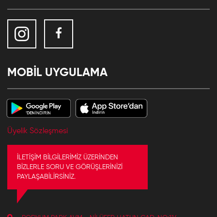
MOBİL UYGULAMA
Üyelik Sözleşmesi
İLETİŞİM BİLGİLERİMİZ ÜZERİNDEN
BİZLERLE SORU VE GÖRÜŞLERİNİZİ
PAYLAŞABİLİRSİNİZ.