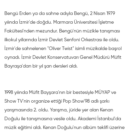
Bengü Erden ya da sahne adıyla Bengü, 2 Nisan 1979
yılında İzmir'de doğdu. Marmara Üniversitesi İşletme
Fakültesi'nden mezundur. Bengü'nün müzikle tanışması
ilkokul yıllarında İzmir Devlet Senfoni Orkestrası ile oldu.
İzmir'de sahnelenen "Oliver Twist" isimli müzikalde başrol
oynadı. İzmir Devlet Konservatuvarı Genel Müdürü Müfit
Bayraşa'dan bir yıl şan dersleri aldı.
1998 yılında Müfit Bayşara'nın bir bestesiyle MÜYAP ve
Show TV`nin organize ettiği Pop Show'98 adlı şarkı
yarışmasında 2. oldu. Yarışma, jüride yer alan Kenan
Doğulu ile tanışmasına vesile oldu. Akademi İstanbul'da
müzik eğitimi aldı. Kenan Doğulu'nun albüm teklifi üzerine