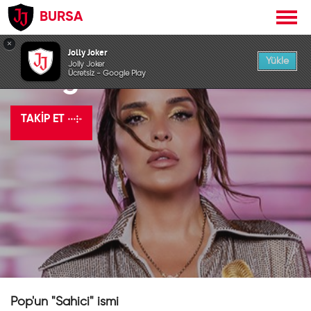
BURSA
×
Jolly Joker
Yükle
Jolly Joker
Bengü
Ücretsiz - Google Play
TAKIP ET
Pop'un "Sahici" ismi