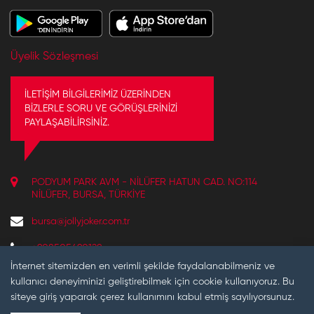
Üyelik Sözleşmesi
İLETİŞİM BİLGİLERİMİZ ÜZERİNDEN
BİZLERLE SORU VE GÖRÜŞLERİNİZİ
PAYLAŞABİLİRSİNİZ.
PODYUM PARK AVM - NILÜFER HATUN CAD. NO:114
NILÜFER, BURSA, TÜRKIYE
bursa@jollyjoker.com.tr
+908505490128
REZERVASYON VE BILGI IÇIN ÇALIŞMA SAATLERIMIZ:
İnternet sitemizden en verimli şekilde faydalanabilmeniz ve
10:30 - 22:00
kullanıcı deneyiminizi geliştirebilmek için cookie kullanıyoruz. Bu
siteye giriş yaparak çerez kullanımını kabul etmiş sayılıyorsunuz.