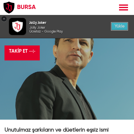
BURSA
×
Jolly Joker
Yükle
Jolly Joker
Rafet El Roman
Ücretsiz - Google Play
TAKIP ET
Unutulmaz şarkıların ve düetlerin eşsiz ismi