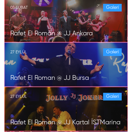
Galeri
01 ŞUBAT
Rafet El Roman @ JJ Ankara
Galeri
27 EYLÜL
Rafet El Roman @ JJ Bursa
Galeri
27 EYLÜL
Rafet El Roman @ JJ Kartal İSTMarina