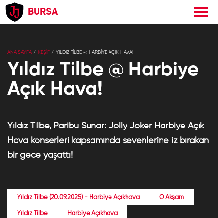
BURSA
×
Jolly Joker
Yükle
Jolly Joker
Ücretsiz - Google Play
ANA SAYFA
KEŞİF
YILDIZ TILBE @ HARBIYE AÇIK HAVA!
Yıldız Tilbe @ Harbiye
Açık Hava!
Yıldız Tilbe, Paribu Sunar: Jolly Joker Harbiye Açık
Hava konserleri kapsamında sevenlerine iz bırakan
bir gece yaşattı!
Yıldız Tilbe (20.09.2025) - Harbiye Açıkhava
O Akşam
Yıldız Tilbe
Harbiye Açıkhava