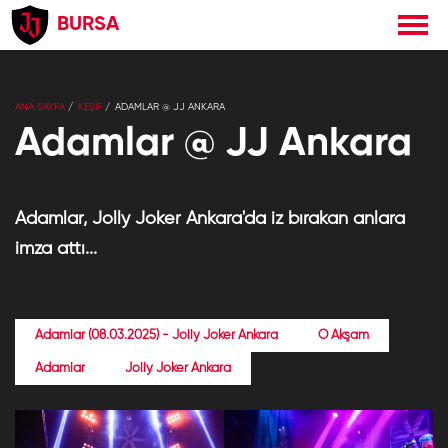
BURSA
×
Jolly Joker
Yükle
Jolly Joker
Ücretsiz - Google Play
ANA SAYFA
KEŞİF
ADAMLAR @ JJ ANKARA
Adamlar @ JJ Ankara
Adamlar, Jolly Joker Ankara'da iz bırakan anlara
imza attı...
Adamlar (08.03.2025) - Jolly Joker Ankara
O Akşam
Adamlar
Jolly Joker Ankara