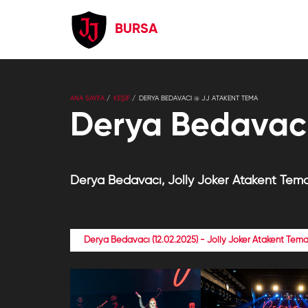
BURSA
ANA SAYFA
KEŞİF
DERYA BEDAVACI @ JJ ATAKENT TEMA
Derya Bedavacı
Derya Bedavacı, Jolly Joker Atakent Tema 
Derya Bedavacı (12.02.2025) - Jolly Joker Atakent Tem