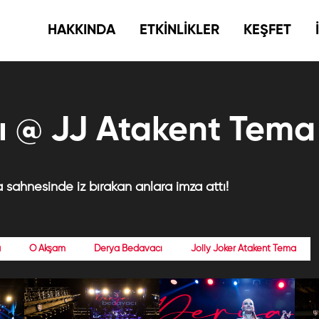
HAKKINDA
ETKİNLİKLER
KEŞFET
 @ JJ Atakent Tema
sahnesinde iz bırakan anlara imza attı!
a
O Akşam
Derya Bedavacı
Jolly Joker Atakent Tema