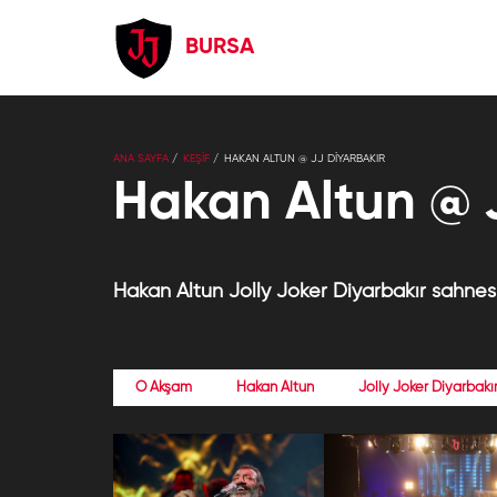
BURSA
ANA SAYFA
KEŞİF
HAKAN ALTUN @ JJ DIYARBAKIR
Hakan Altun @ 
Hakan Altun Jolly Joker Diyarbakır sahnesi
O Akşam
Hakan Altun
Jolly Joker Diyarbakı