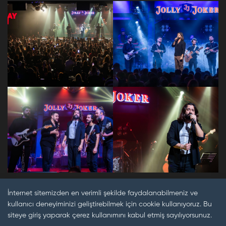
İnternet sitemizden en verimli şekilde faydalanabilmeniz ve
kullanıcı deneyiminizi geliştirebilmek için cookie kullanıyoruz. Bu
siteye giriş yaparak çerez kullanımını kabul etmiş sayılıyorsunuz.