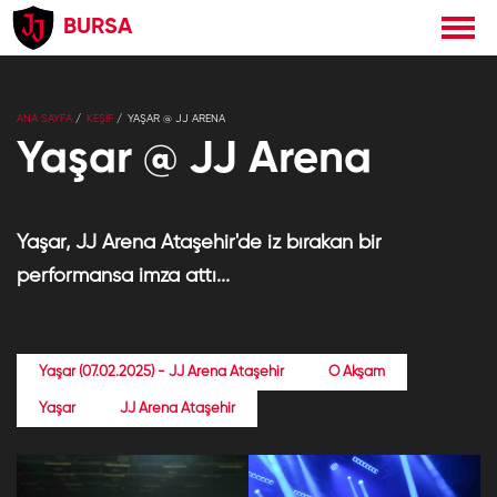
BURSA
×
Jolly Joker
Yükle
Jolly Joker
Ücretsiz - Google Play
ANA SAYFA
KEŞİF
YAŞAR @ JJ ARENA
Yaşar @ JJ Arena
Yaşar, JJ Arena Ataşehir'de iz bırakan bir
performansa imza attı...
Yaşar (07.02.2025) - JJ Arena Ataşehir
O Akşam
Yaşar
JJ Arena Ataşehir